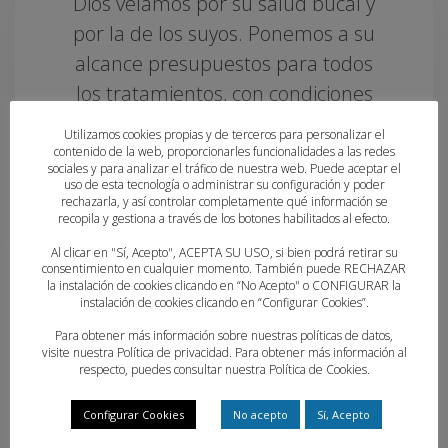
Dios velamos por su salud bucal y
por la de los suyos. Ponemos a su
alcance presupuestos para todos
los tratamientos, con condiciones
muy ventajosas que se ajustan a
Utilizamos cookies propias y de terceros para personalizar el
sus necesidades concretas y,
contenido de la web, proporcionarles funcionalidades a las redes
sociales y para analizar el tráfico de nuestra web. Puede aceptar el
como no, a su bolsillo.
uso de esta tecnología o administrar su configuración y poder
rechazarla, y así controlar completamente qué información se
recopila y gestiona a través de los botones habilitados al efecto.
Al clicar en "Sí, Acepto", ACEPTA SU USO, si bien podrá retirar su
Presupuestos a medida
consentimiento en cualquier momento. También puede RECHAZAR
la instalación de cookies clicando en “No Acepto" o CONFIGURAR la
Cómodas cuotas mensuales
instalación de cookies clicando en “Configurar Cookies”.
Solicite información sin
Para obtener más información sobre nuestras políticas de datos,
compromiso
visite nuestra
Política de privacidad
. Para obtener más información al
respecto, puedes consultar nuestra
Política de Cookies
.
Configurar Cookies
No acepto
Sí, Acepto
Contáctanos