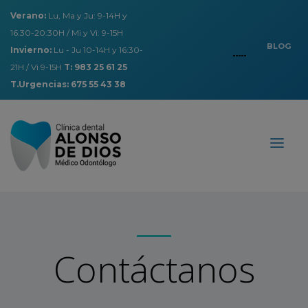
Verano:
Lu, Ma y Ju: 9-14H y
16:30-20:30H / Mi y Vi: 9-15H
BLOG
Invierno:
Lu - Ju 10-14H y 16:30-
21H / Vi 9-15H
T: 983 25 61 25
T.Urgencias: 675 55 43 38
Contáctanos