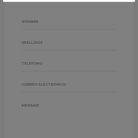
NOMBRE
APELLIDOS
TELÉFONO
CORREO ELECTRÓNICO
MENSAJE